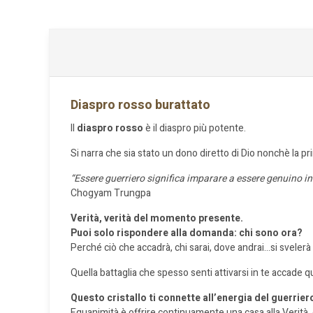
Diaspro rosso burattato
Il
diaspro rosso
è il diaspro più potente.
Si narra che sia stato un dono diretto di Dio nonchè la 
“Essere
guerriero significa imparare a essere genuino in
Chogyam Trungpa
Verità, verità del momento presente.
P
uoi solo rispondere alla domanda: chi sono ora?
Perché ciò che accadrà, chi sarai, dove andrai…si svelerà 
Quella battaglia che spesso senti attivarsi in te accade 
Questo cristallo ti connette all’energia del guerrie
Equanimità è offrire continuamente una casa alla Verità
,