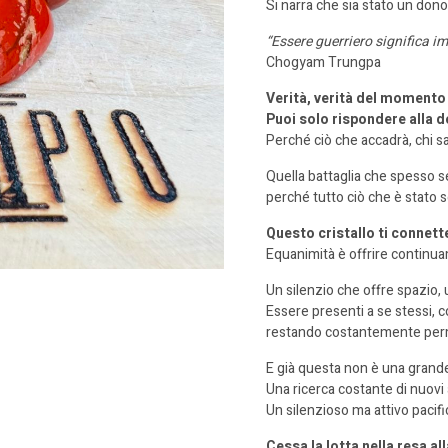
Si narra che sia stato un don
“Essere
guerriero significa i
Chogyam Trungpa
Verità, verità del momento
P
uoi solo rispondere alla 
Perché ciò che accadrà, chi sa
Quella battaglia che spesso se
perché tutto ciò che è stato 
Questo cristallo ti connett
Equanimità è offrire continua
Un silenzio che offre spazio, 
Essere presenti a se stessi, c
restando costantemente perme
E già questa non è una gran
Una ricerca costante di nuovi 
Un silenzioso ma attivo pacif
Cessa la lotta
nella resa al