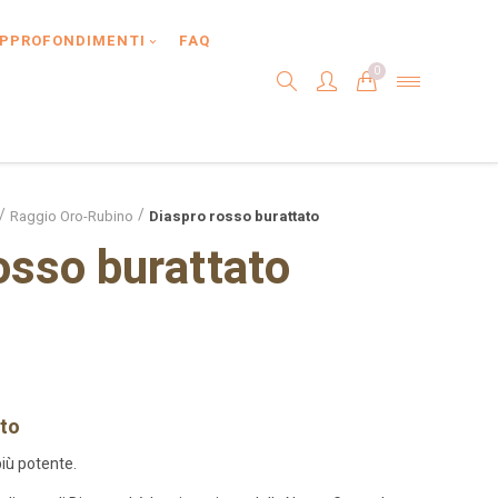
PPROFONDIMENTI
FAQ
0
Raggio Oro-Rubino
Diaspro rosso burattato
osso burattato
ato
più potente.