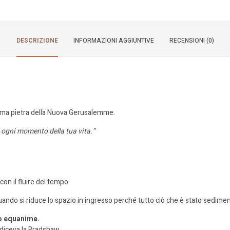
DESCRIZIONE
INFORMAZIONI AGGIUNTIVE
RECENSIONI (0)
prima pietra della Nuova Gerusalemme.
 ogni momento della tua vita.”
con il fluire del tempo.
quando si riduce lo spazio in ingresso perché tutto ciò che è stato sedime
ro equanime.
 diceva la Bradshaw.