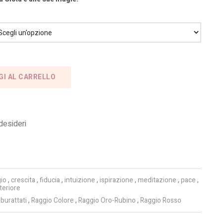
GI AL CARRELLO
 desideri
io
,
crescita
,
fiducia
,
intuizione
,
ispirazione
,
meditazione
,
pace
,
teriore
i burattati
,
Raggio Colore
,
Raggio Oro-Rubino
,
Raggio Rosso