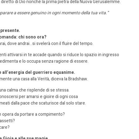
o diretto di Dio nonchè la prima pietra della Nuova Gerusalemme.
mparare a essere genuino in ogni momento della tua vita.”
 presente.
domanda: chi sono ora?
rai, dove andrai…si svelerà con il fluire del tempo.
nti attivarsi in te accade quando si riduce lo spazio in ingresso
sedimenta e
lo occupa senza ragione di essere.
e all’energia del guerriero equanime.
mente una casa alla Verità
, diceva la Bradshaw.
una calma che risplende di se stessa.
onoscersi per amarsi e gioire di ogni cosa
ati dalla pace che scaturisce dal solo stare.
de opera da portare a compimento?
assetti?
icare?
la Gioia
e alle sue magie.