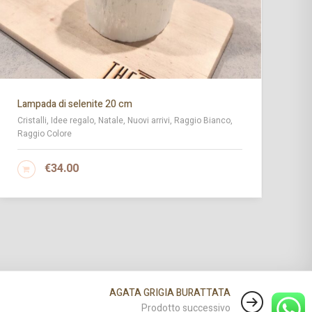
Lampada di selenite 20 cm
La
Cristalli, Idee regalo, Natale, Nuovi arrivi, Raggio Bianco,
Cr
Raggio Colore
€
34.00
AGGIUNGI AL CARRELLO
AGATA GRIGIA BURATTATA
Prodotto successivo