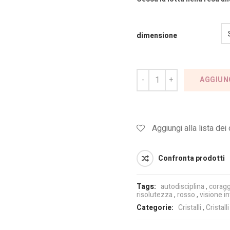
dimensione
AGGIUN
Aggiungi alla lista dei
Confronta prodotti
Tags:
autodisciplina
,
coragg
risolutezza
,
rosso
,
visione in
Categorie:
Cristalli
,
Cristall