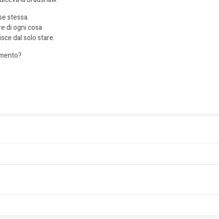
se stessa.
re di ogni cosa
ce dal solo stare.
imento?