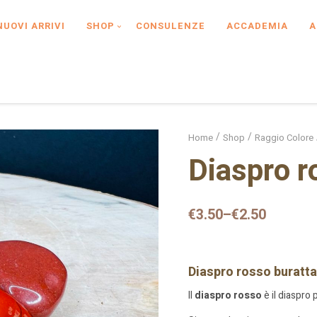
NUOVI ARRIVI
SHOP
CONSULENZE
ACCADEMIA
A
Home
Shop
Raggio Colore
Diaspro r
€
3.50
–
€
2.50
Diaspro rosso buratt
Il
diaspro rosso
è il diaspro 