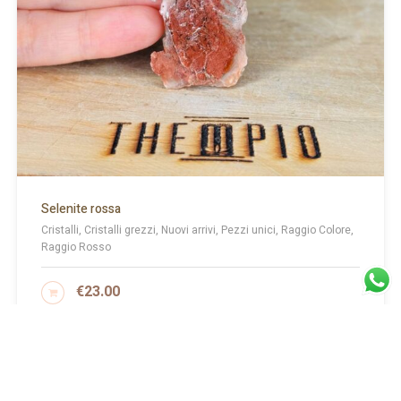
Selenite rossa
Cristalli, Cristalli grezzi, Nuovi arrivi, Pezzi unici, Raggio Colore,
Raggio Rosso
€
23.00
AGGIUNGI AL CARRELLO
1
2