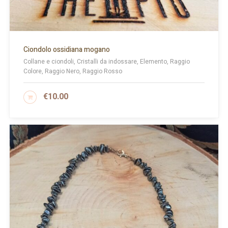
Ciondolo ossidiana mogano
Collane e ciondoli, Cristalli da indossare, Elemento, Raggio
Colore, Raggio Nero, Raggio Rosso
€
10.00
AGGIUNGI AL CARRELLO