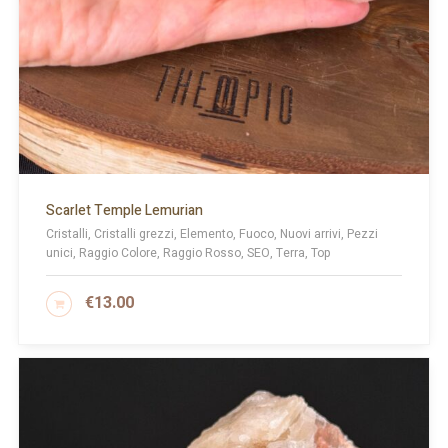
Scarlet Temple Lemurian
Cristalli, Cristalli grezzi, Elemento, Fuoco, Nuovi arrivi, Pezzi
unici, Raggio Colore, Raggio Rosso, SEO, Terra, Top
€
13.00
AGGIUNGI AL CARRELLO