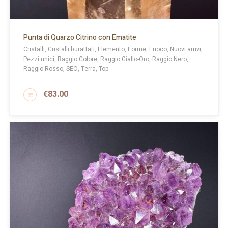
Punta di Quarzo Citrino con Ematite
Cristalli, Cristalli burattati, Elemento, Forme, Fuoco, Nuovi arrivi,
Pezzi unici, Raggio Colore, Raggio Giallo-Oro, Raggio Nero,
Raggio Rosso, SEO, Terra, Top
€
83.00
AGGIUNGI AL CARRELLO