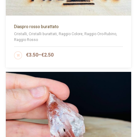
Diaspro rosso burattato
Cristalli, Cristalli burattati, Raggio Colore, Raggio Oro-Rubino,
Raggio Rosso
€
3.50
–
€
2.50
SCEGLI