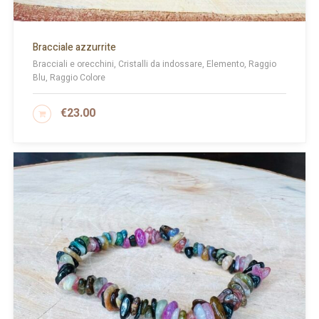
Bracciale azzurrite
Bracciali e orecchini, Cristalli da indossare, Elemento, Raggio
Blu, Raggio Colore
€
23.00
AGGIUNGI AL CARRELLO