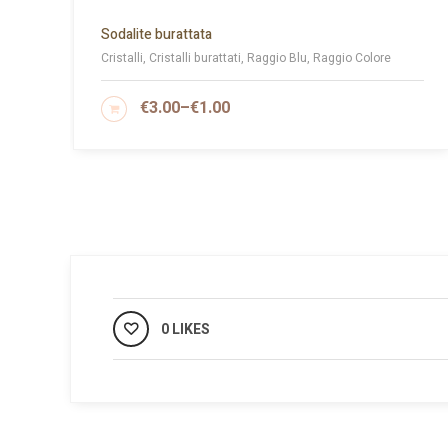
Sodalite burattata
Cristalli, Cristalli burattati, Raggio Blu, Raggio Colore
€
3.00
–
€
1.00
SCEGLI
0 LIKES