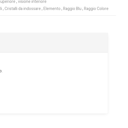
superiore
,
visione interiore
li
,
Cristalli da indossare
,
Elemento
,
Raggio Blu
,
Raggio Colore
o.