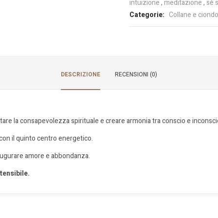
intuizione
,
meditazione
,
sè 
Categorie:
Collane e ciondo
DESCRIZIONE
RECENSIONI (0)
ntare la consapevolezza spirituale e creare armonia tra conscio e inconsci
on il quinto centro energetico.
r augurare amore e abbondanza.
tensibile.