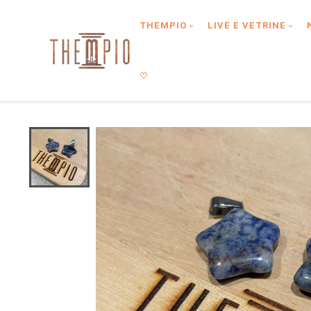
Type anything to search, then press enter or Search Button
THEMPIO
LIVE E VETRINE
♡