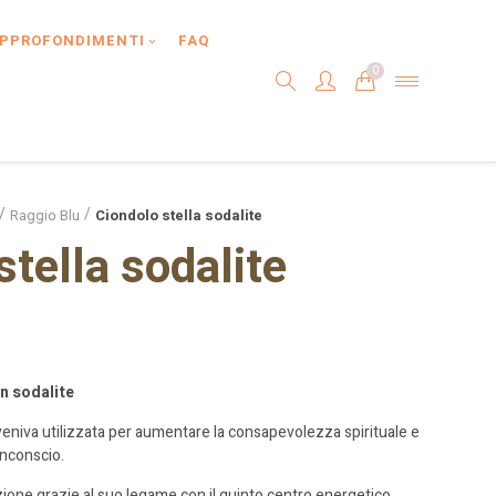
PPROFONDIMENTI
FAQ
0
Raggio Blu
Ciondolo stella sodalite
stella sodalite
in sodalite
 veniva utilizzata per aumentare la consapevolezza spirituale e
inconscio.
one grazie al suo legame con il quinto centro energetico.