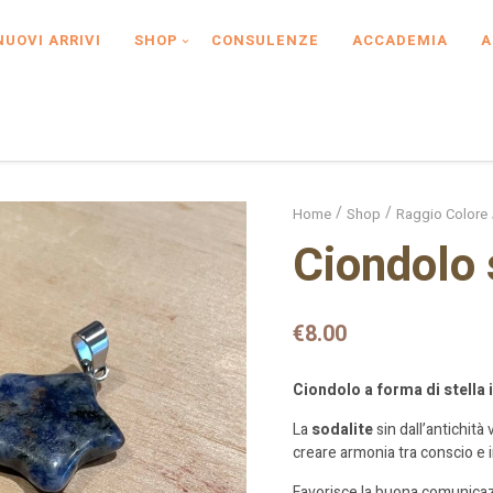
NUOVI ARRIVI
SHOP
CONSULENZE
ACCADEMIA
A
Home
Shop
Raggio Colore
Ciondolo 
€
8.00
Ciondolo a forma di stella 
La
sodalite
sin dall’antichità
creare armonia tra conscio e 
Favorisce la buona comunicazi