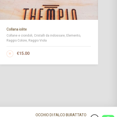
Collana iolite
Br
Collane e ciondoli, Cristalli da indossare, Elemento,
Br
Raggio Colore, Raggio Viola
Id
Co
Ro
€
15.00
AGGIUNGI AL CARRELLO
OCCHIO DI FALCO BURATTATO