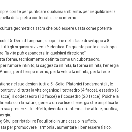
re con te per purificare qualsiasi ambiente, per riequilibrare la
quella della pietra contenuta al suo interno.
cultura geometrica sacra che può essere usata come potente
ricolo Dr. Derald Langham, scoprì che nella fase di sviluppo a 8
di tutti gli organismi viventi è identica. Da questo punto di sviluppo,
e “la vita può espandersi in qualsiasi direzione”.
uesta forma, tecnicamente definita come un cubottaedro,
er l’amore infinito, la saggezza infinita, la forma infinita, l’energia
 l’Anima, per il tempo eterno, per la velocità infinita, per la fede
iene nel suo design tutti e 5 i Solidi Platonici fondamentali , le
titutivi di tutta la vita organica: il tetraedro (4 facce), esaedro (6
 facce), il dodecaedro (12 facce) e l’icosaedro (20 facce). Poiché la
ineata con la natura, genera un vortice di energia che amplifica le
in sua presenza. In effetti, diventa un’antenna che attrae, purifica,
nergia.
hui per ristabilire l’equilibrio in una casa o in ufficio.
sata per promuovere l’armonia , aumentare il benessere fisico,