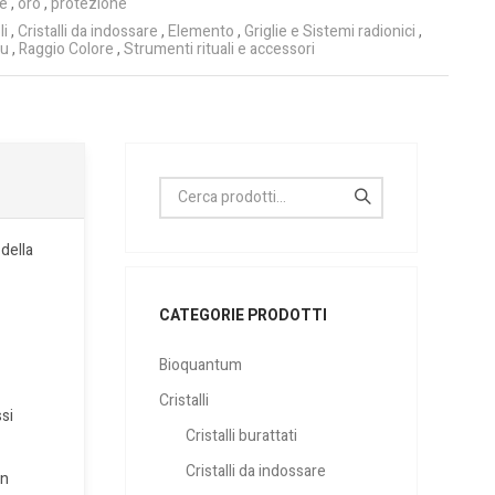
e
,
oro
,
protezione
li
,
Cristalli da indossare
,
Elemento
,
Griglie e Sistemi radionici
,
lu
,
Raggio Colore
,
Strumenti rituali e accessori
 della
CATEGORIE PRODOTTI
Bioquantum
Cristalli
ssi
Cristalli burattati
Cristalli da indossare
in