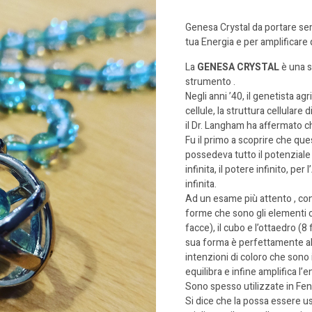
Genesa Crystal da portare semp
tua Energia e per amplificare 
La
GENESA CRYSTAL
è una s
strumento .
Negli anni ’40, il genetista ag
cellule, la struttura cellulare 
il Dr. Langham ha affermato ch
Fu il primo a scoprire che q
possedeva tutto il potenziale p
infinita, il potere infinito, per
infinita.
Ad un esame più attento , cont
forme che sono gli elementi cos
facce), il cubo e l’ottaedro (8
sua forma è perfettamente all
intenzioni di coloro che sono 
equilibra e infine amplifica l’e
Sono spesso utilizzate in Feng S
Si dice che la possa essere u