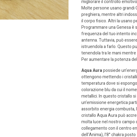
migliorare il controllo emotiv
Molte persone usano grandi G
preghiera, mentre altri indoss
il corpo fisico. Altri la usano
Programmare una Genesa è semp
frequenza del tuo intento in
antenna. Tuttavia, può esser
istruendola a farlo. Questo 
tenendola tra le mani mentre 
Per aumentare la potenza della
Aqua Aura
possiede un’energi
ottengono mettendo i cristall
temperatura dove si espongono 
colorazione blu da cui il nome
metallici. In questo cristallo s
un’emissione energetica parti
assorbito energia combusta, l
cristallo Aqua Aura può accresc
molta luce nel nostro campo q
collegamento con il centro en
dell’Anima), l’8° chakra posto