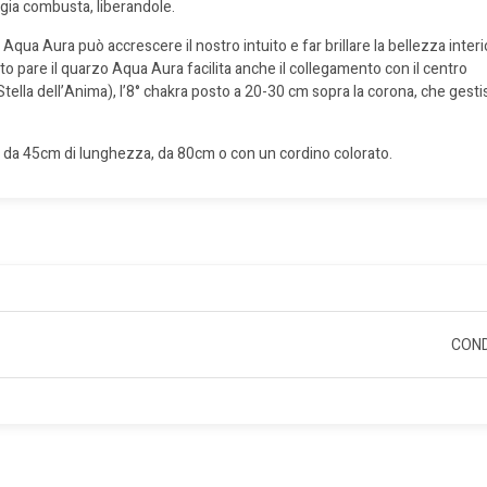
rgia combusta, liberandole.
Aqua Aura può accrescere il nostro intuito e far brillare la bellezza interi
o pare il quarzo Aqua Aura facilita anche il collegamento con il centro
ella dell’Anima), l’8° chakra posto a 20-30 cm sopra la corona, che gestis
io da 45cm di lunghezza, da 80cm o con un cordino colorato.
COND