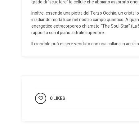
grado di “scuotere” le cellule che abbiano assorbito ene
Inoltre, essendo una pietra del Terzo Occhio, un cristallo 
irradiando molta luce nel nostro campo quantico. A quant
energetico extracorporeo chiamato “The Soul Star” (La St
rapporto con il piano astrale superiore.
Il ciondolo può essere venduto con una collana in accia
0 LIKES