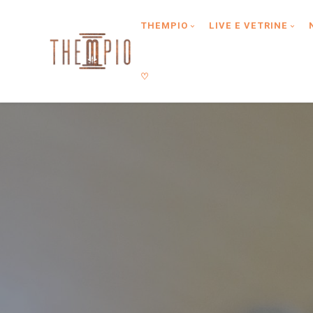
Type anything to search, then press enter or Search Button
THEMPIO
LIVE E VETRINE
♡