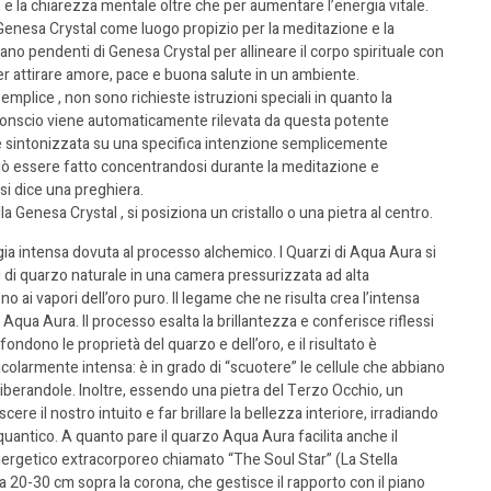
o e la chiarezza mentale oltre che per aumentare l’energia vitale.
enesa Crystal come luogo propizio per la meditazione e la
ano pendenti di Genesa Crystal per allineare il corpo spirituale con
 per attirare amore, pace e buona salute in un ambiente.
lice , non sono richieste istruzioni speciali in quanto la
conscio viene automaticamente rilevata da questa potente
e sintonizzata su una specifica intenzione semplicemente
può essere fatto concentrandosi durante la meditazione e
si dice una preghiera.
 Genesa Crystal , si posiziona un cristallo o una pietra al centro.
a intensa dovuta al processo alchemico. I Quarzi di Aqua Aura si
i di quarzo naturale in una camera pressurizzata ad alta
ai vapori dell’oro puro. Il legame che ne risulta crea l’intensa
 Aqua Aura. Il processo esalta la brillantezza e conferisce riflessi
i fondono le proprietà del quarzo e dell’oro, e il risultato è
colarmente intensa: è in grado di “scuotere” le cellule che abbiano
iberandole. Inoltre, essendo una pietra del Terzo Occhio, un
ere il nostro intuito e far brillare la bellezza interiore, irradiando
uantico. A quanto pare il quarzo Aqua Aura facilita anche il
ergetico extracorporeo chiamato “The Soul Star” (La Stella
 a 20-30 cm sopra la corona, che gestisce il rapporto con il piano