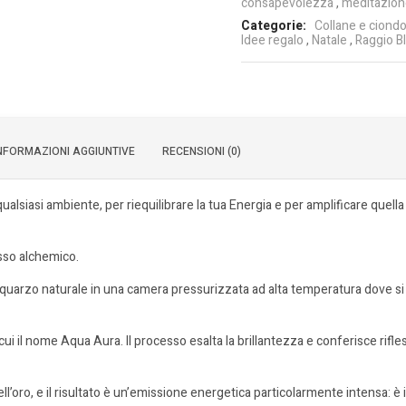
consapevolezza
,
meditazion
Categorie:
Collane e ciondo
Idee regalo
,
Natale
,
Raggio B
NFORMAZIONI AGGIUNTIVE
RECENSIONI (0)
lsiasi ambiente, per riequilibrare la tua Energia e per amplificare quella
sso alchemico.
di quarzo naturale in una camera pressurizzata ad alta temperatura dove si
cui il nome Aqua Aura. Il processo esalta la brillantezza e conferisce rifle
ll’oro, e il risultato è un’emissione energetica particolarmente intensa: è 