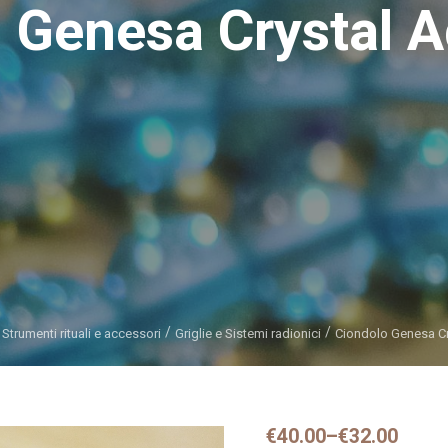
 Genesa Crystal 
Strumenti rituali e accessori
Griglie e Sistemi radionici
Ciondolo Genesa Cr
€
40.00
–
€
32.00