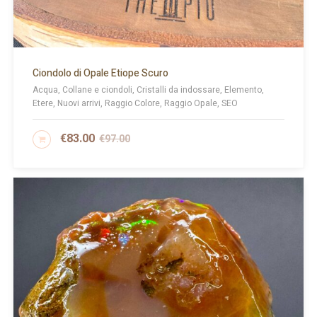
Ciondolo di Opale Etiope Scuro
Acqua, Collane e ciondoli, Cristalli da indossare, Elemento,
Etere, Nuovi arrivi, Raggio Colore, Raggio Opale, SEO
€
83.00
€
97.00
AGGIUNGI AL CARRELLO