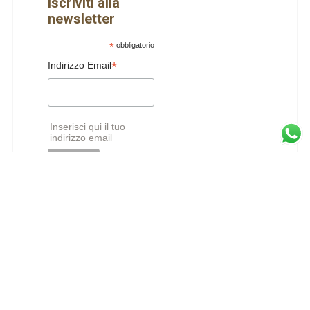
Iscriviti alla
newsletter
*
obbligatorio
*
Indirizzo Email
Inserisci qui il tuo
indirizzo email
LE NOVITA’ DAL THEMPIO
Cauda Pavonis – Pratica di Rivelazione