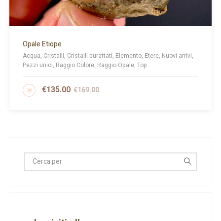
Opale Etiope
Acqua, Cristalli, Cristalli burattati, Elemento, Etere, Nuovi arrivi,
Pezzi unici, Raggio Colore, Raggio Opale, Top
€
135.00
€
169.00
AGGIUNGI AL CARRELLO