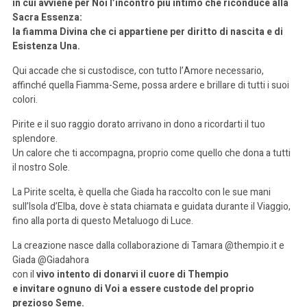
in cui avviene per Noi l’incontro più intimo che riconduce alla
Sacra Essenza:
la fiamma Divina che ci appartiene per diritto di nascita e di
Esistenza Una.
Qui accade che si custodisce, con tutto l’Amore necessario,
affinché quella Fiamma-Seme, possa ardere e brillare di tutti i suoi
colori.
Pirite e il suo raggio dorato arrivano in dono a ricordarti il tuo
splendore.
Un calore che ti accompagna, proprio come quello che dona a tutti
il nostro Sole.
La Pirite scelta, è quella che Giada ha raccolto con le sue mani
sull’Isola d’Elba, dove è stata chiamata e guidata durante il Viaggio,
fino alla porta di questo Metaluogo di Luce.
La creazione nasce dalla collaborazione di Tamara @thempio.it e
Giada @Giadahora
con il
vivo intento di donarvi il cuore di Thempio
e invitare ognuno di Voi
a essere custode del proprio
prezioso Seme.