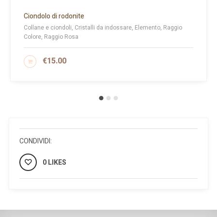
Ciondolo di rodonite
Collane e ciondoli, Cristalli da indossare, Elemento, Raggio
Colore, Raggio Rosa
€
15.00
AGGIUNGI AL CARRELLO
CONDIVIDI:
0 LIKES