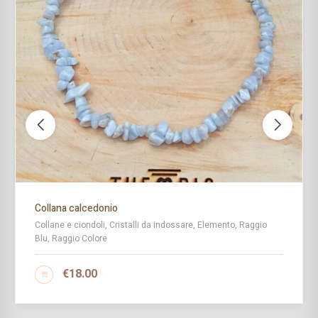
Collana calcedonio
Collane e ciondoli, Cristalli da indossare, Elemento, Raggio
Blu, Raggio Colore
€
18.00
AGGIUNGI AL CARRELLO