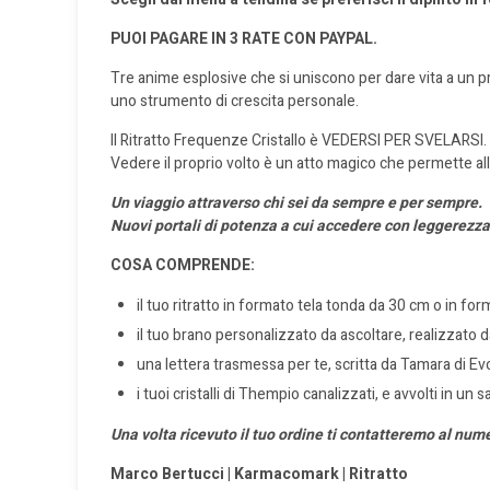
PUOI PAGARE IN 3 RATE CON PAYPAL.
Tre anime esplosive che si uniscono per dare vita a un p
uno strumento di crescita personale.
Il Ritratto Frequenze Cristallo è VEDERSI PER SVELARSI.
Vedere il proprio volto è un atto magico che permette all
Un viaggio attraverso chi sei
da sempre e per sempre.
Nuovi portali di potenza
a cui accedere
con leggerezza
COSA COMPRENDE:
il tuo ritratto in formato tela tonda da 30 cm o in 
il tuo brano personalizzato
da ascoltare, realizzato
una lettera trasmessa per te, scritta da Tamara di E
i tuoi cristalli di Thempio canalizzati,
e avvolti in un s
Una volta ricevuto il tuo ordine ti contatteremo al num
M
arco Bertucci | Karmacomark |
R
itratto