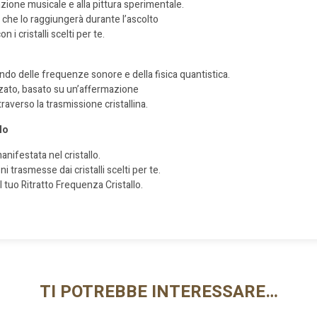
razione musicale e alla pittura
sperimentale.
iò che lo raggiungerà durante l’ascolto
 con
i cristalli scelti per te.
ndo delle
frequenze sonore e
della fisica quantistica.
zato
, basato
su un’affermazione
ttraverso
la trasmissione cristallina.
lo
manifestata
nel cristallo.
 trasmesse dai cristalli scelti per te.
l tuo Ritratto Frequenza Cristallo.
TI POTREBBE INTERESSARE…