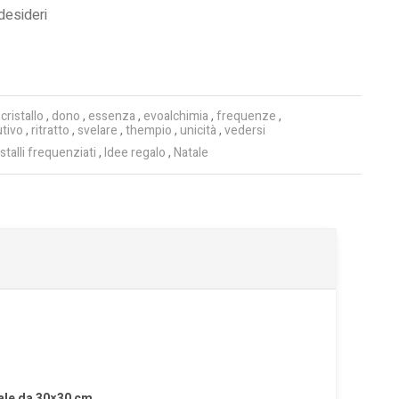
 desideri
,
cristallo
,
dono
,
essenza
,
evoalchimia
,
frequenze
,
utivo
,
ritratto
,
svelare
,
thempio
,
unicità
,
vedersi
istalli frequenziati
,
Idee regalo
,
Natale
tale da 30×30 cm.