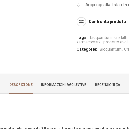
Aggiungi alla lista dei
Confronta prodotti
Tags:
bioquantum
,
cristalli
karmacomark
,
progetto evol
Categorie:
Bioquantum
,
Cr
DESCRIZIONE
INFORMAZIONI AGGIUNTIVE
RECENSIONI (0)
in formato tela tonda da 30 cm o in formato stampa quadrata da digi