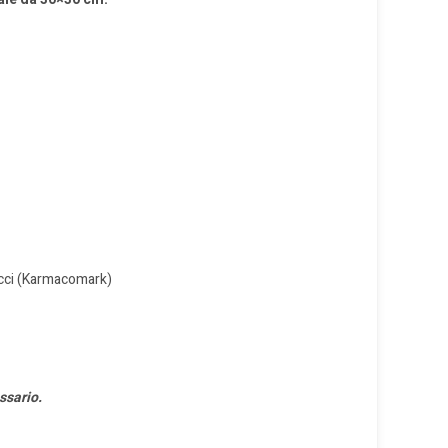
tucci (Karmacomark)
ssario.