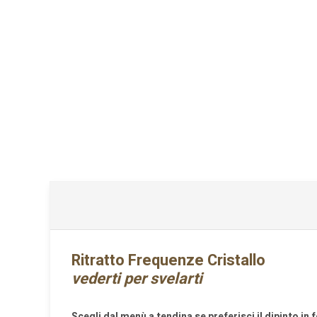
Ritratto Frequenze Cristallo
vederti per svelarti
Scegli dal menù a tendina se preferisci il dipinto 