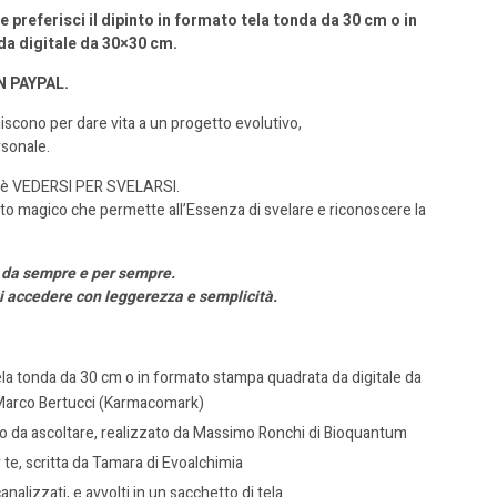
 preferisci il dipinto in formato tela tonda da 30 cm o in
a digitale da 30×30 cm.
N PAYPAL.
iscono per dare vita a un progetto evolutivo,
rsonale.
lo è VEDERSI PER SVELARSI.
atto magico che permette all’Essenza di svelare e riconoscere la
i
da sempre e per sempre.
ui accedere
con leggerezza e semplicità.
 tela tonda da 30 cm o in formato stampa quadrata da digitale da
Marco Bertucci (Karmacomark)
to
da ascoltare, realizzato da Massimo Ronchi di Bioquantum
 te, scritta da Tamara di Evoalchimia
canalizzati,
e avvolti in un sacchetto di tela