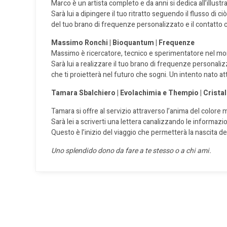
Marco è un artista completo e da anni
si dedica all’illust
Sarà lui a
dipingere
il tuo ritratto
seguendo
il flusso di c
del tuo brano
di frequenze
personalizzato e
il contatto
Massimo Ronchi | Bioquantum | Frequenze
Massimo è ricercatore, tecnico e sperimentatore
nel mo
Sarà lui a realizzare
il tuo brano di frequenze
personaliz
che ti proietterà
nel futuro che sogni.
Un intento nato a
Tamara Sbalchiero | Evolachimia e Thempio | Cristal
Tamara si offre al servizio attraverso l’anima
del colore 
Sarà lei a
scriverti
una lettera
canalizzando le informazioni
Questo è l’inizio del viaggio che permetterà la
nascita de
Uno splendido dono da fare a te stesso o a chi ami.