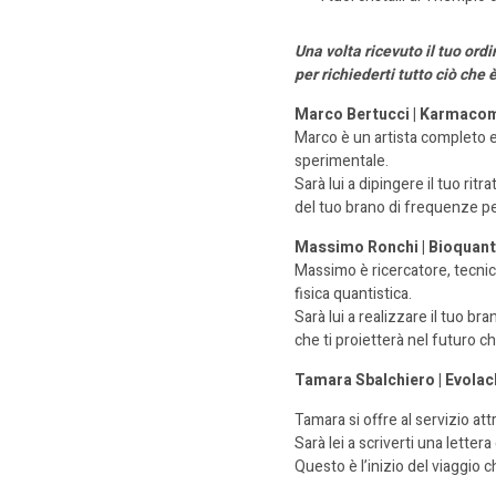
Una volta ricevuto il tuo or
per richiederti tutto ciò che 
M
arco Bertucci | Karmaco
Marco è un artista completo 
sperimentale.
Sarà lui a
dipingere
il tuo ritra
del tuo brano
di frequenze
p
Massimo Ronchi | Bioquant
Massimo è ricercatore, tecni
fisica quantistica.
Sarà lui a realizzare
il tuo br
che ti proietterà
nel futuro c
Tamara Sbalchiero | Evolac
Tamara si offre al servizio at
Sarà lei a
scriverti
una lettera
Questo è l’inizio del viaggio 