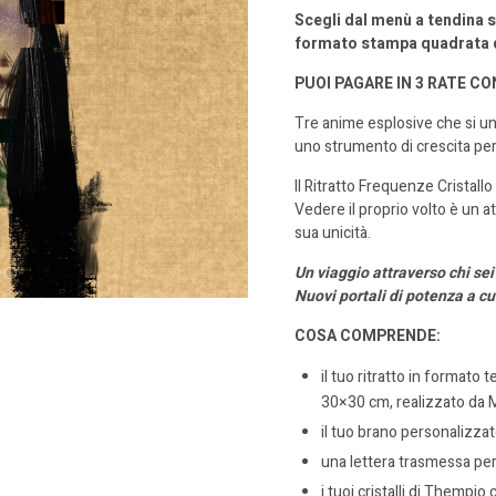
Scegli dal menù a tendina se
formato stampa quadrata d
PUOI PAGARE IN 3 RATE CO
Tre anime esplosive che si un
uno strumento di crescita pe
Il Ritratto Frequenze Cristal
Vedere il proprio volto è un 
sua unicità.
Un viaggio attraverso chi se
Nuovi portali di potenza
a c
COSA COMPRENDE:
il tuo ritratto in formato
30×30 cm, realizzato da 
il tuo brano personalizza
una lettera trasmessa per
i tuoi cristalli di Thempio 