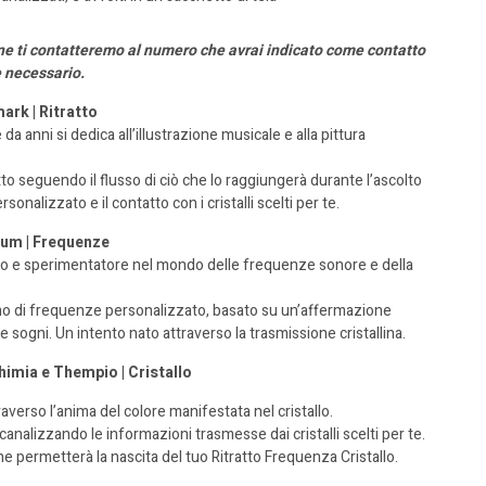
dine ti contatteremo al numero che avrai indicato come contatto
è necessario.
mark |
R
itratto
e da anni
si dedica all’illustrazione musicale e alla pittura
tto
seguendo
il flusso di ciò che lo raggiungerà durante l’ascolto
ersonalizzato e
il contatto con
i cristalli scelti per te.
um | Frequenze
co e sperimentatore
nel mondo delle
frequenze sonore e
della
ano di frequenze
personalizzato
, basato
su un’affermazione
he sogni.
Un intento nato attraverso
la trasmissione cristallina.
himia e Thempio | Cristallo
traverso l’anima
del colore manifestata
nel cristallo.
canalizzando le informazioni trasmesse dai cristalli scelti per te.
che permetterà la
nascita del tuo Ritratto Frequenza Cristallo.