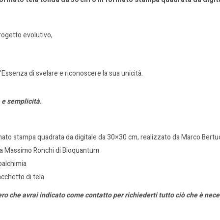
rogetto evolutivo,
’Essenza di svelare e riconoscere la sua unicità.
 e semplicità.
formato stampa quadrata da digitale da 30×30 cm, realizzato da Marco Ber
 da Massimo Ronchi di Bioquantum
voalchimia
acchetto di tela
ero che avrai indicato come contatto per richiederti tutto ciò che è nece