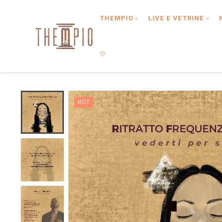
Type anything to search, then press enter or Search Button
THEMPIO
LIVE E VETRINE
♡
HOT