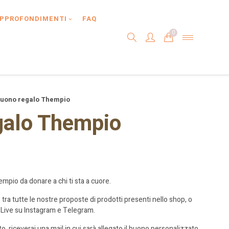
PPROFONDIMENTI
FAQ
0
uono regalo Thempio
galo Thempio
pio da donare a chi ti sta a cuore.
e tra tutte le nostre proposte di prodotti presenti nello shop, o
 Live su Instagram e Telegram.
o, riceverai una mail in cui sarà allegato il buono personalizzato