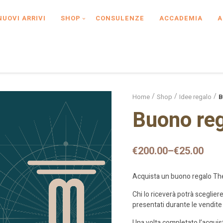
NUOVI ARRIVI
SHOP
CONSULENZE
ACCADEMIA
A
Home
Shop
Idee regalo
B
Buono re
€
200.00
–
€
25.00
Acquista un buono regalo Them
Chi lo riceverà potrà sceglier
presentati durante le vendite
Una volta completato l’acquist