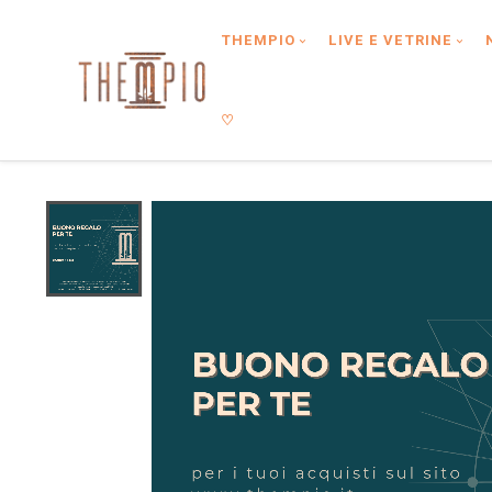
Type anything to search, then press enter or Search Button
THEMPIO
LIVE E VETRINE
♡