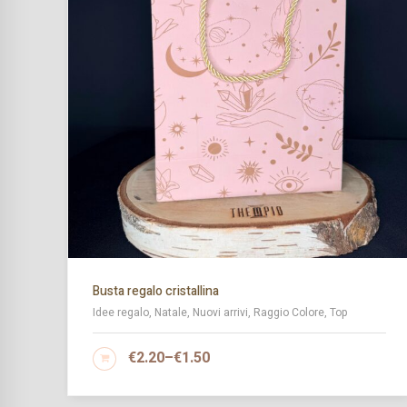
Busta regalo cristallina
lie
Idee regalo, Natale, Nuovi arrivi, Raggio Colore, Top
€
2.20
–
€
1.50
SCEGLI