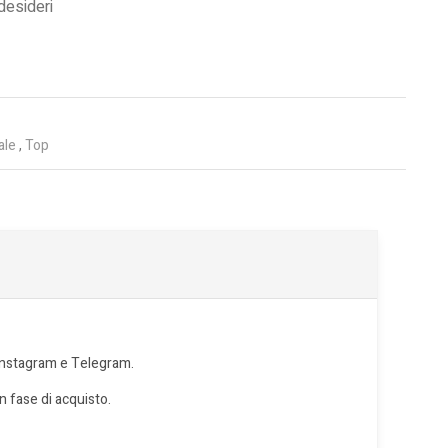
 desideri
ale
,
Top
u Instagram e Telegram.
in fase di acquisto.