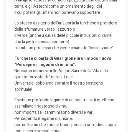
I Navajo lo vedevano come un pezzo di cielo caduto sulla
terra, e gli Aztechi come un ornamento degli dei
il cui potere gli umani non potevano sopportare.
Lo stesso ossigeno dell’aria porta la turchese a prendere
delle sfumature verso l’azzurro o
il verde (anche a causa delle piccole intrusioni di rame
che la pietra spesso contiene)
tramite un processo che viene chiamato “ossidazione”.
Turchese ci parla di Guarigione in un modo nuovo:
“Percepire il legame di unione”.
Noi siamo immersi nelle Acque Sacre della Vita e da
questo torrente di Energia-Luce
Universale, dobbiamo estrarre il nostro sostegno
spirituale!
Esiste un profondo legame di unione tra tutti quelli che
assimilano il sostegno divino,
non importa se i cammini sono diversi e vari.
Percependo il legame di unione,
permettiamo che i nostri buoni pensieri si irradino sopra
ogni essere umano e non