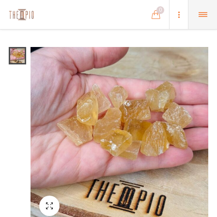
0
Schermo intero