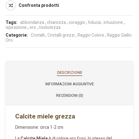
Confronta prodotti
Tags:
abbondanza
,
chiarezza
,
coraggio
,
fiducia
,
intuizione
,
ispirazione
,
oro
,
risolutezza
Categorie:
Cristalli
,
Cristalli grezzi
,
Raggio Colore
,
Raggio Giallo-
Oro
DESCRIZIONE
INFORMAZIONI AGGIUNTIVE
RECENSIONI (0)
Calcite miele grezza
Dimensione: circa 1-2 cm
La
Calcite Miele
è di colore oro fuso, lo stesso del