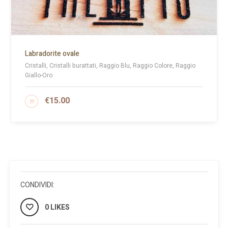
Labradorite ovale
Cristalli, Cristalli burattati, Raggio Blu, Raggio Colore, Raggio
Giallo-Oro
€
15.00
AGGIUNGI AL CARRELLO
CONDIVIDI:
0 LIKES