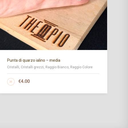
Punta di quarzo ialino – media
Ma
Cristalli, Cristalli grezzi, Raggio Bianco, Raggio Colore
Cr
€
4.00
AGGIUNGI AL CARRELLO