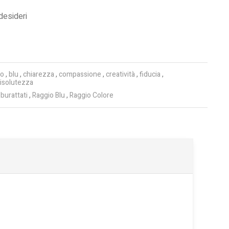
 desideri
ro
,
blu
,
chiarezza
,
compassione
,
creatività
,
fiducia
,
risolutezza
i burattati
,
Raggio Blu
,
Raggio Colore