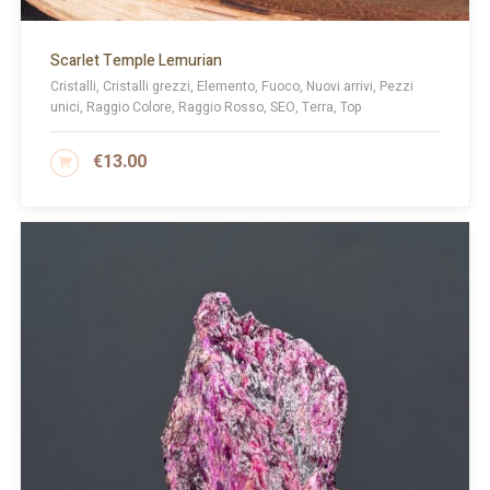
Scarlet Temple Lemurian
Cristalli, Cristalli grezzi, Elemento, Fuoco, Nuovi arrivi, Pezzi
unici, Raggio Colore, Raggio Rosso, SEO, Terra, Top
€
13.00
AGGIUNGI AL CARRELLO