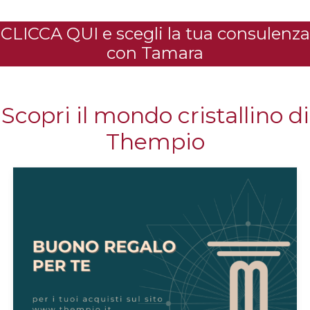
CLICCA QUI e scegli la tua consulenza
con Tamara
Scopri il mondo cristallino di
Thempio