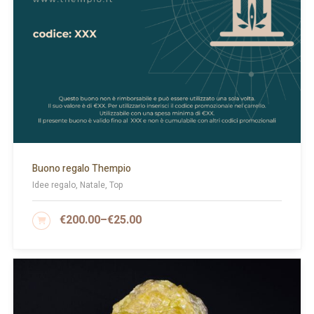
Buono regalo Thempio
Idee regalo, Natale, Top
€
200.00
–
€
25.00
SCEGLI