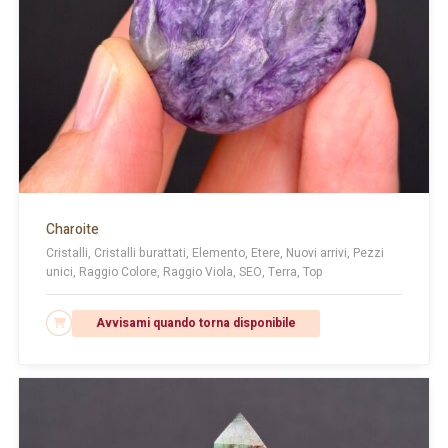
Charoite
Cristalli, Cristalli burattati, Elemento, Etere, Nuovi arrivi, Pezzi
unici, Raggio Colore, Raggio Viola, SEO, Terra, Top
€
33.00
LEGGI TUTTO
Avvisami quando torna disponibile