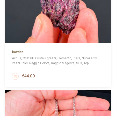
Iowaite
Acqua, Cristalli, Cristalli grezzi, Elemento, Etere, Nuovi arrivi,
Pezzi unici, Raggio Colore, Raggio Magenta, SEO, Top
€
44.00
AGGIUNGI AL CARRELLO