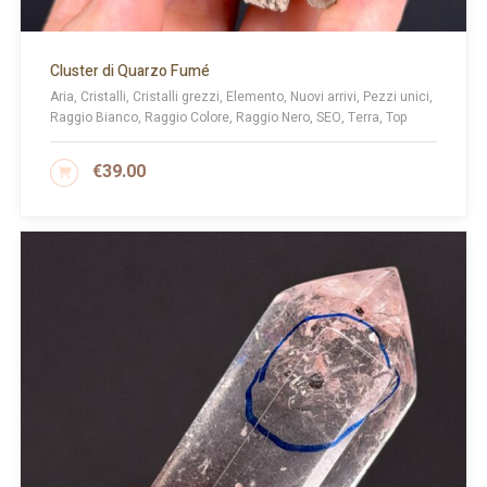
Cluster di Quarzo Fumé
Aria, Cristalli, Cristalli grezzi, Elemento, Nuovi arrivi, Pezzi unici,
Raggio Bianco, Raggio Colore, Raggio Nero, SEO, Terra, Top
€
39.00
AGGIUNGI AL CARRELLO