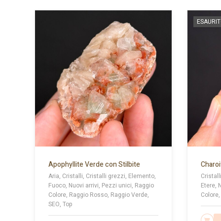
ESAURI
Apophyllite Verde con Stilbite
Charoi
Aria, Cristalli, Cristalli grezzi, Elemento,
Cristall
Fuoco, Nuovi arrivi, Pezzi unici, Raggio
Etere, 
Colore, Raggio Rosso, Raggio Verde,
Colore,
SEO, Top
LE