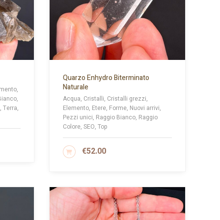
Quarzo Enhydro Biterminato
Naturale
lemento,
Bianco,
Acqua, Cristalli, Cristalli grezzi,
 Terra,
Elemento, Etere, Forme, Nuovi arrivi,
Pezzi unici, Raggio Bianco, Raggio
Colore, SEO, Top
€
52.00
AGGIUNGI AL CARRELLO