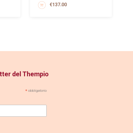
€
137.00
AGGIUNGI AL CARRELLO
letter del Thempio
*
obbligatorio