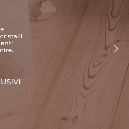
ne
ristalli
enti
nire.
USIVI