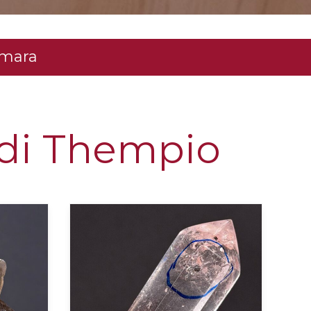
amara
o di Thempio