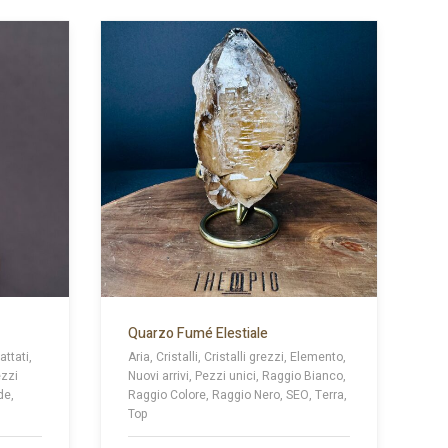
Quarzo Fumé Elestiale
attati,
Aria, Cristalli, Cristalli grezzi, Elemento,
ezzi
Nuovi arrivi, Pezzi unici, Raggio Bianco,
de,
Raggio Colore, Raggio Nero, SEO, Terra,
Top