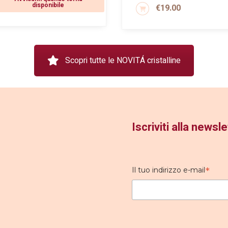
€
33.00
disponibile
€
19.00
AGGIUNGI AL CARRELLO
Scopri tutte le NOVITÁ cristalline
Iscriviti alla news
*
Il tuo indirizzo e-mail