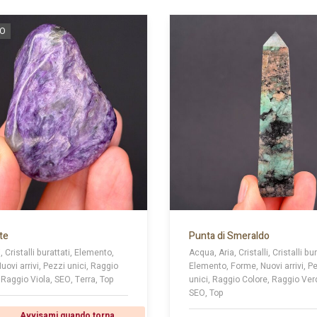
TO
te
Punta di Smeraldo
i, Cristalli burattati, Elemento,
Acqua, Aria, Cristalli, Cristalli bur
Nuovi arrivi, Pezzi unici, Raggio
Elemento, Forme, Nuovi arrivi, P
 Raggio Viola, SEO, Terra, Top
unici, Raggio Colore, Raggio Ver
SEO, Top
GGI TUTTO
Avvisami quando torna