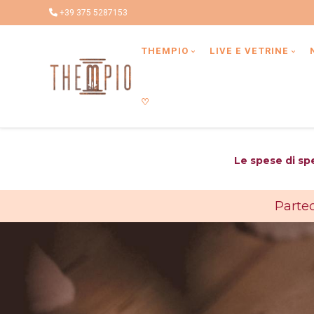
+39 375 5287153
Type anything to search, then press enter or Search Button
THEMPIO
LIVE E VETRINE
♡
Le spese di sp
Partec