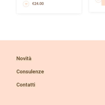
€
24.00
AGGIUNGI AL CARRELLO
Novità
Consulenze
Contatti