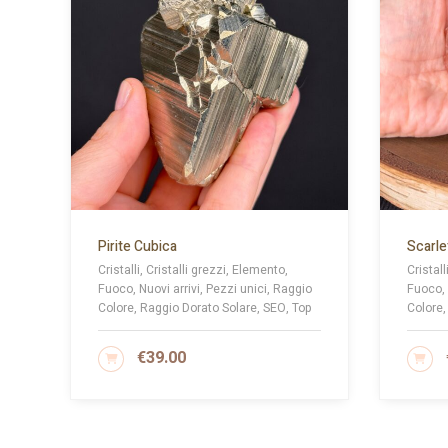
Pirite Cubica
Scarle
Cristalli, Cristalli grezzi, Elemento,
Cristall
Fuoco, Nuovi arrivi, Pezzi unici, Raggio
Fuoco, 
Colore, Raggio Dorato Solare, SEO, Top
Colore,
€
39.00
AGGIUNGI AL CARRELLO
AG