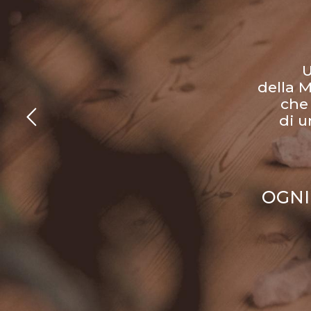
U
della M
che
di u
OGNI