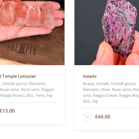
t Temple Lemurian
Iowaite
i, Cristalli grezzi, Elemento,
Acqua, Cristalli, Cristalli grezzi,
Nuovi arrivi, Pezzi unici, Raggio
Elemento, Etere, Nuovi arrivi, Pe
 Raggio Rosso, SEO, Terra, Top
unici, Raggio Colore, Raggio Ma
SEO, Top
€
13.00
GIUNGI AL CARRELLO
€
44.00
AGGIUNGI AL CARRELLO