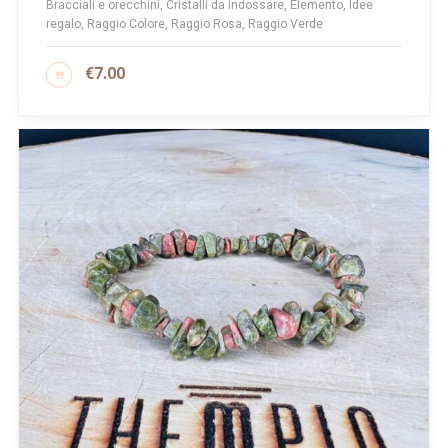
Bracciali e orecchini, Cristalli da indossare, Elemento, Idee
regalo, Raggio Colore, Raggio Rosa, Raggio Verde
€
7.00
AGGIUNGI AL CARRELLO