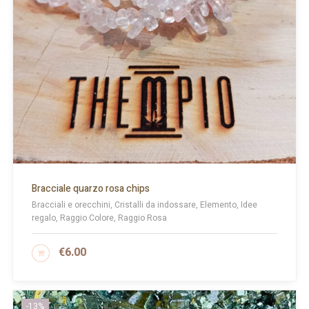
Bracciale quarzo rosa chips
Bracciali e orecchini, Cristalli da indossare, Elemento, Idee
regalo, Raggio Colore, Raggio Rosa
€
6.00
AGGIUNGI AL CARRELLO
-13%