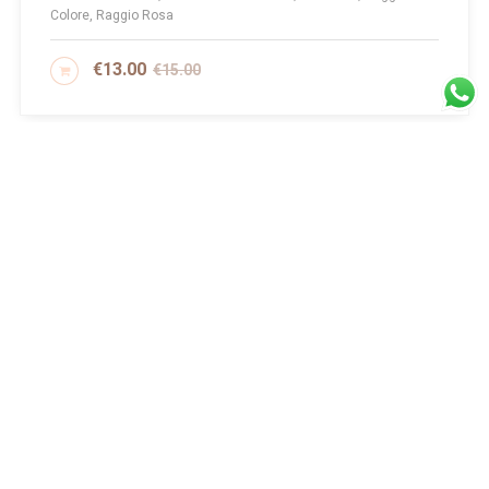
Colore, Raggio Rosa
€
13.00
€
15.00
AGGIUNGI AL CARRELLO
1
2
3
4
5
Iscriviti alla
newsletter