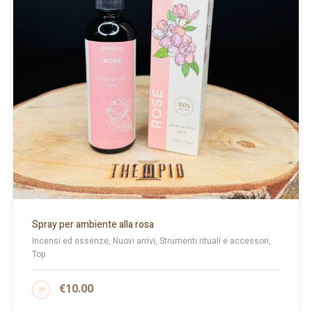
Spray per ambiente alla rosa
Incensi ed essenze, Nuovi arrivi, Strumenti rituali e accessori,
Top
€
10.00
AGGIUNGI AL CARRELLO