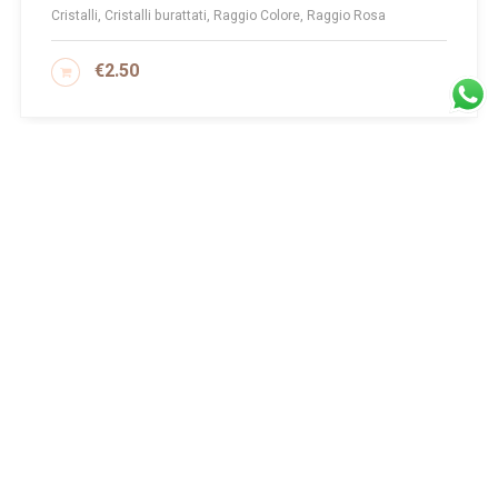
Cristalli, Cristalli burattati, Raggio Colore, Raggio Rosa
€
2.50
AGGIUNGI AL CARRELLO
1
2
3
Iscriviti alla
newsletter