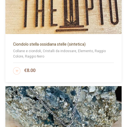
Ciondolo stella ossidiana stelle (sintetica)
Collane e ciondoli, Cristalli da indossare, Elemento, Raggio
Colore, Raggio Nero
€
8.00
AGGIUNGI AL CARRELLO