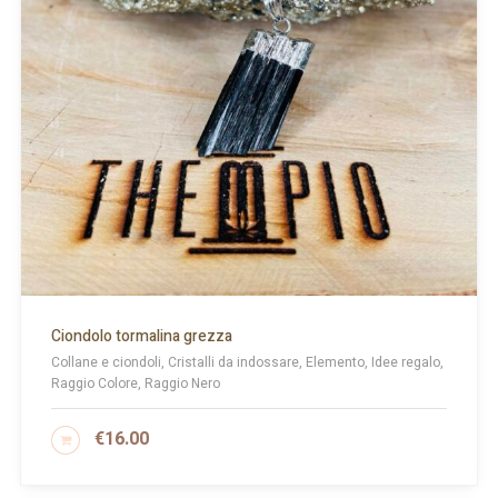
Ciondolo tormalina grezza
Collane e ciondoli, Cristalli da indossare, Elemento, Idee regalo,
Raggio Colore, Raggio Nero
€
16.00
AGGIUNGI AL CARRELLO