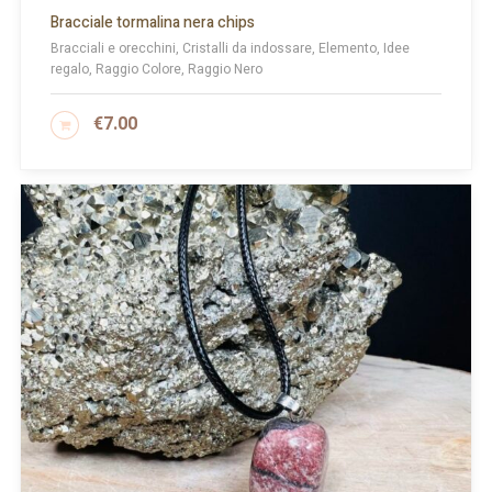
Bracciale tormalina nera chips
Bracciali e orecchini, Cristalli da indossare, Elemento, Idee
regalo, Raggio Colore, Raggio Nero
€
7.00
AGGIUNGI AL CARRELLO