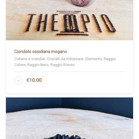
Ciondolo ossidiana mogano
Collane e ciondoli, Cristalli da indossare, Elemento, Raggio
Colore, Raggio Nero, Raggio Rosso
€
10.00
AGGIUNGI AL CARRELLO