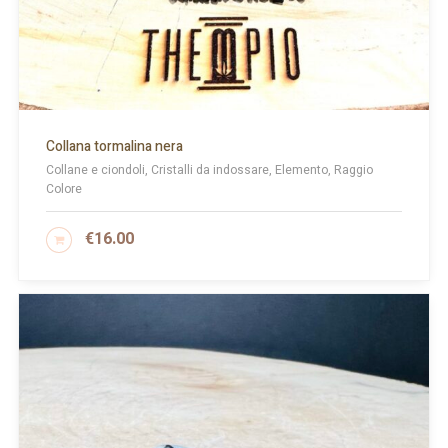
Collana tormalina nera
Collane e ciondoli, Cristalli da indossare, Elemento, Raggio
Colore
€
16.00
AGGIUNGI AL CARRELLO