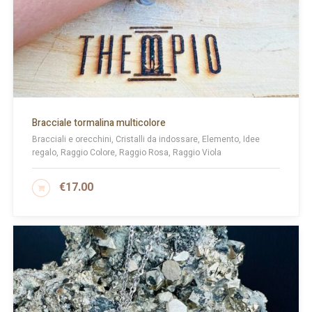
Bracciale tormalina multicolore
Bracciali e orecchini, Cristalli da indossare, Elemento, Idee
regalo, Raggio Colore, Raggio Rosa, Raggio Viola
€
17.00
AGGIUNGI AL CARRELLO