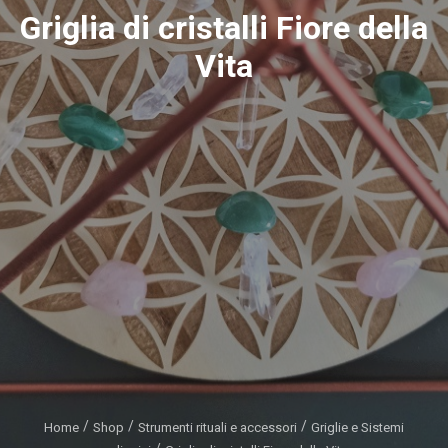
Griglia di cristalli Fiore della
Vita
Home
Shop
Strumenti rituali e accessori
Griglie e Sistemi