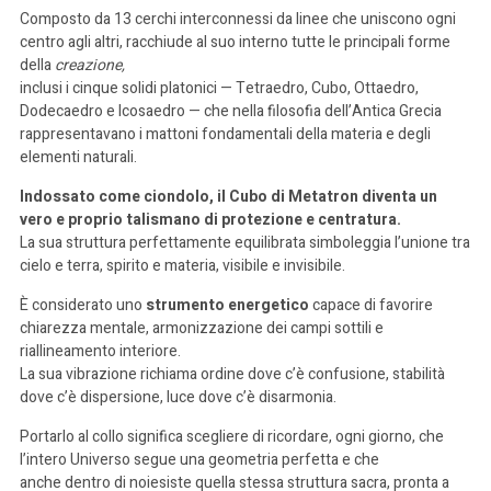
Composto da 13 cerchi interconnessi da linee che uniscono ogni
centro agli altri, racchiude al suo interno tutte le principali forme
della
creazione,
inclusi i cinque solidi platonici —
Tetraedro
,
Cubo
,
Ottaedro
,
Dodecaedro
e
Icosaedro
— che nella filosofia dell’Antica Grecia
rappresentavano i mattoni fondamentali della materia e degli
elementi naturali.
Indossato come ciondolo, il Cubo di Metatron diventa un
vero e proprio talismano di protezione e centratura.
La sua struttura perfettamente equilibrata simboleggia l’unione tra
cielo e terra, spirito e materia, visibile e invisibile.
È considerato uno
strumento energetico
capace di favorire
chiarezza mentale, armonizzazione dei campi sottili e
riallineamento interiore.
La sua vibrazione richiama ordine dove c’è confusione, stabilità
dove c’è dispersione, luce dove c’è disarmonia.
Portarlo al collo significa scegliere di ricordare, ogni giorno, che
l’intero Universo segue una geometria perfetta e che
anche dentro di noiesiste quella stessa struttura sacra, pronta a