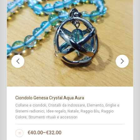
Ciondolo Genesa Crystal Aqua Aura
Collane e ciondoli, Cristalli da indossare, Elemento, Griglie e
Sistemi radionici, Idee regalo, Natale, Raggio Blu, Raggio
Colore, Strumenti rituali e accessori
€
40.00
–
€
32.00
SCEGLI