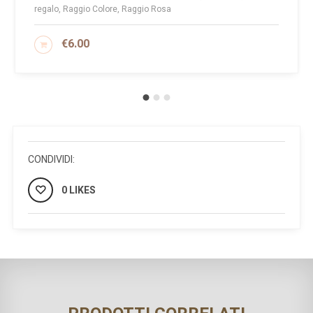
regalo, Raggio Colore, Raggio Rosa
€
6.00
AGGIUNGI AL CARRELLO
CONDIVIDI:
0 LIKES