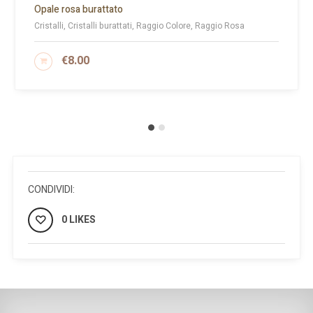
Opale rosa burattato
Cristalli, Cristalli burattati, Raggio Colore, Raggio Rosa
€
8.00
AGGIUNGI AL CARRELLO
CONDIVIDI:
0 LIKES