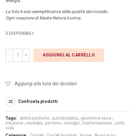
energia.
La foto è solo esemplificativa della qualità del cristallo.
Ogni creazione di Madre Natura è unica.
3 DISPONIBILI
AGGIUNGI AL CARRELLO
Aggiungi alla lista dei desideri
Confronta prodotti
Tags:
abilità psichiche
,
autodisciplina
,
geometria sacra
,
intuzione
,
merkaba
,
perdono
,
risveglio
,
trasformazione
,
unità
,
viola
Categorie:
Cristalli
,
Cristalli burattati
,
Forme
,
Nuovi arrivi
,