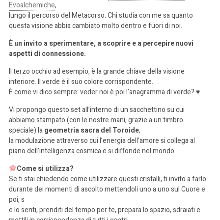
Evoalchemiche
,
lungo il percorso del Metacorso. Chi studia con me sa quanto
questa visione abbia cambiato molto dentro e fuori di noi.
È un invito a sperimentare, a scoprire e a percepire nuovi
aspetti di connessione.
Il terzo occhio ad esempio, è la grande chiave della visione
interiore. Il verde è il suo colore corrispondente.
È come vi dico sempre: veder noi è poi l’anagramma di verde? ♥️
Vi propongo questo set all’interno di un sacchettino su cui
abbiamo stampato (con le nostre mani, grazie a un timbro
speciale) la
geometria sacra del Toroide
,
la modulazione attraverso cui l’energia dell’amore si collega al
piano dell’intelligenza cosmica e si diffonde nel mondo.
Come si utilizza?
Se ti stai chiedendo come utilizzare questi cristalli, ti invito a farlo
durante dei momenti di ascolto mettendoli uno a uno sul Cuore e
poi, s
e lo senti, prenditi del tempo per te, prepara lo spazio, sdraiati e