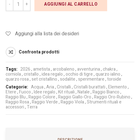
AGGIUNGI AL CARRELLO
Aggiungi alla lista dei desideri
Confronta prodotti
Tags:
2026
,
ametista
,
arcobaleno
,
avventurina
,
chakra
,
corniola
,
cristallo
,
idea regalo
,
occhio di tigre
,
quarzo ialino
,
quarzo rosa
,
set cristallino
,
sodalite
,
sperimentare
,
toroide
Categorie:
Acqua
,
Aria
,
Cristalli
,
Cristalli burattati
,
Elemento
,
Etere
,
Fuoco
,
Idee regalo
,
Kit rituali
,
Natale
,
Raggio Bianco
,
Raggio Blu
,
Raggio Colore
,
Raggio Giallo-Oro
,
Raggio Oro-Rubino
,
Raggio Rosa
,
Raggio Verde
,
Raggio Viola
,
Strumenti rituali e
accessori
,
Terra
DESCRIZIONE