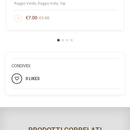
Raggio Verde, Raggio Viola, Top
€
7.00
€
9.00
AGGIUNGI AL CARRELLO
CONDIVIDI:
0 LIKES