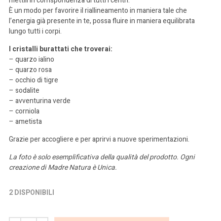
mettili in corrispondenza di tutti i centri.
È un modo per favorire il riallineamento in maniera tale che
l’energia già presente in te, possa fluire in maniera equilibrata
lungo tutti i corpi.
I cristalli burattati che troverai:
– quarzo ialino
– quarzo rosa
– occhio di tigre
– sodalite
– avventurina verde
– corniola
– ametista
Grazie per accogliere e per aprirvi a nuove sperimentazioni.
La foto è solo esemplificativa della qualità del prodotto. Ogni
creazione di Madre Natura è Unica.
2 DISPONIBILI