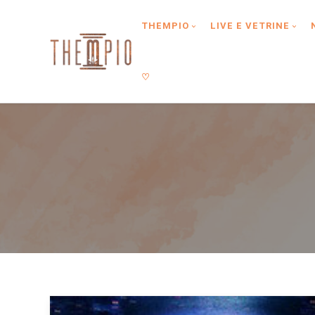
Type anything to search, then press enter or Search Button
THEMPIO
LIVE E VETRINE
♡