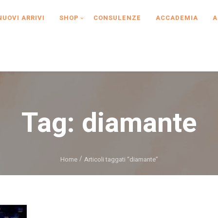
NUOVI ARRIVI
SHOP
CONSULENZE
ACCADEMIA
A
Tag:
diamante
Home
Articoli taggati “diamante”