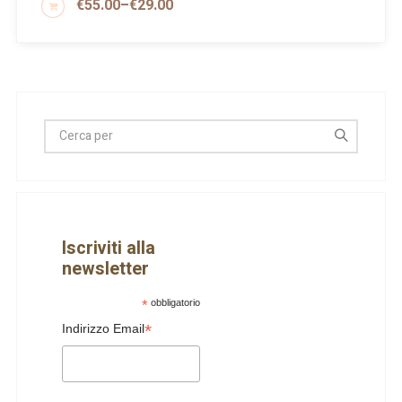
€
55.00
–
€
29.00
SCEGLI
Iscriviti alla
newsletter
*
obbligatorio
*
Indirizzo Email