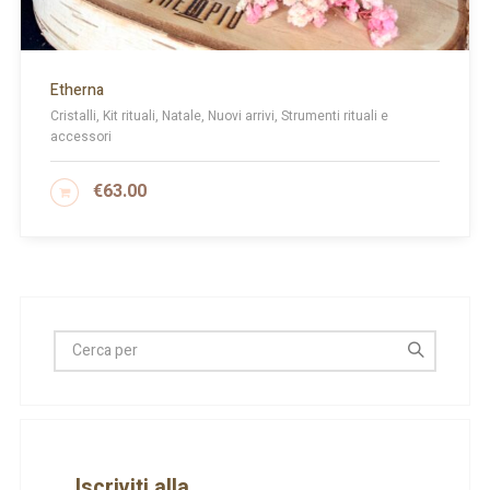
Etherna
Cristalli, Kit rituali, Natale, Nuovi arrivi, Strumenti rituali e
accessori
€
63.00
AGGIUNGI AL CARRELLO
Iscriviti alla