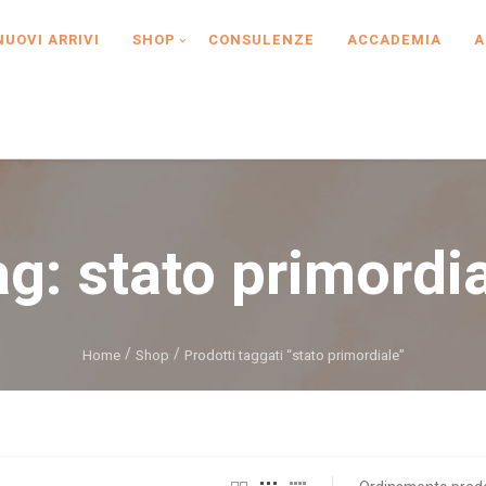
NUOVI ARRIVI
SHOP
CONSULENZE
ACCADEMIA
A
ag:
stato primordi
Home
Shop
Prodotti taggati “stato primordiale”