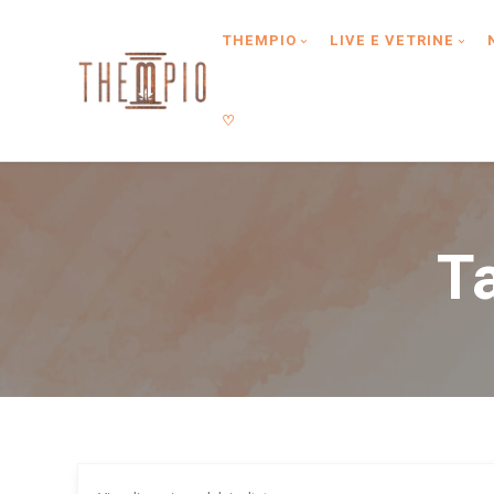
Type anything to search, then press enter or Search Button
THEMPIO
LIVE E VETRINE
♡
T