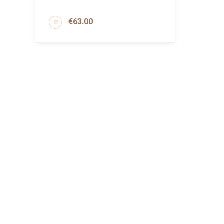
€
63.00
AGGIUNGI AL CARRELLO