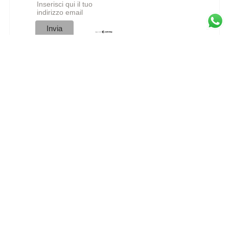
Inserisci qui il tuo
indirizzo email
LE NOVITA’ DAL THEMPIO
Cauda Pavonis – Pratica di Rivelazione
Campo di Coerenza
Febbraio: mese alchemico di purificazione e
transizione