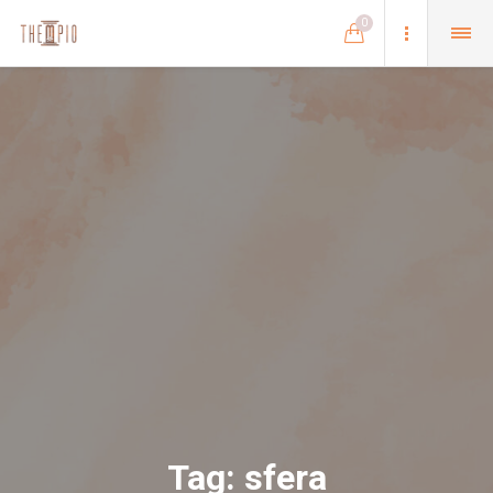
0
Tag:
sfera