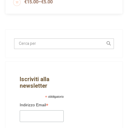
€
15.00
–
€
5.00
SCEGLI
Iscriviti alla
newsletter
*
obbligatorio
*
Indirizzo Email