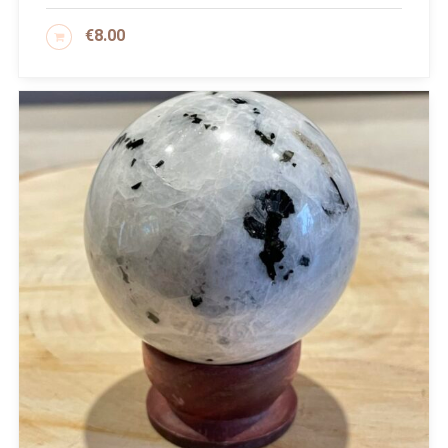
€
8.00
SCEGLI