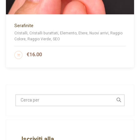
Serafinite
Cristalli, Cristalli burattati, Elemento, Etere, Nuovi arrivi, Raggio
Colore, Raggio Verde, SEO
€
16.00
AGGIUNGI AL CARRELLO
Iscriviti alla