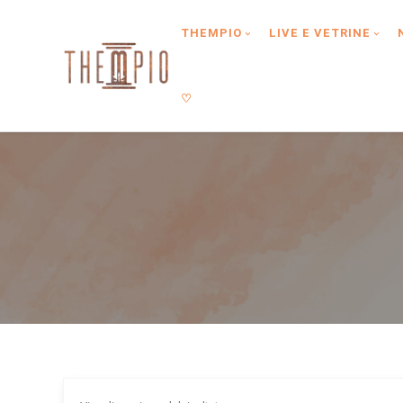
Type anything to search, then press enter or Search Button
THEMPIO
LIVE E VETRINE
♡