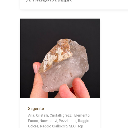
Visualizzazione del risultato
Sagenite
Aria, Cristalli, Cristalli grezzi, Elemento,
Fuoco, Nuovi arrivi, Pezzi unici, Raggio
Colore, Raggio Giallo-Oro, SEO, Top