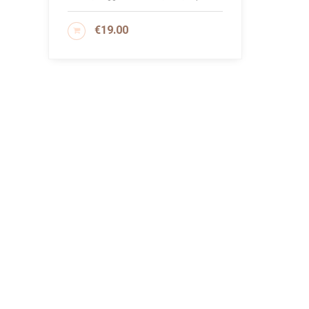
€
19.00
AGGIUNGI AL CARRELLO