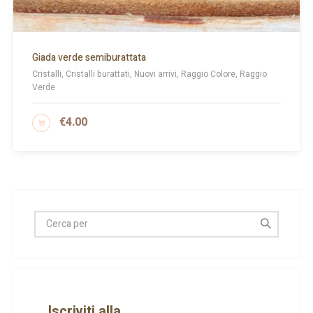
Giada verde semiburattata
Cristalli, Cristalli burattati, Nuovi arrivi, Raggio Colore, Raggio
Verde
€
4.00
AGGIUNGI AL CARRELLO
Iscriviti alla