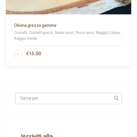
Olivina grezza gemme
Cristalli, Cristalli grezzi, Nuovi arrivi, Pezzi unici, Raggio Colore,
Raggio Verde
€
15.00
AGGIUNGI AL CARRELLO
Iscriviti alla