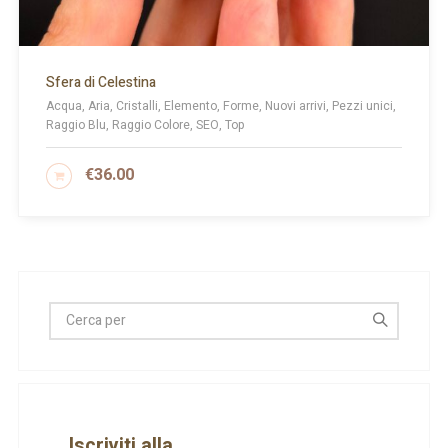
Sfera di Celestina
Acqua, Aria, Cristalli, Elemento, Forme, Nuovi arrivi, Pezzi unici,
Raggio Blu, Raggio Colore, SEO, Top
€
36.00
AGGIUNGI AL CARRELLO
Iscriviti alla