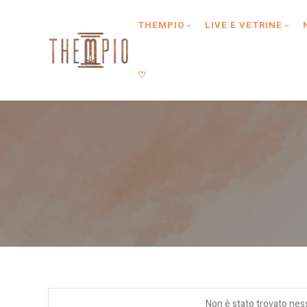
Type anything to search, then press enter or Search Button
THEMPIO
LIVE E VETRINE
♡
Non è stato trovato nes