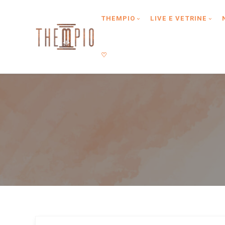
Type anything to search, then press enter or Search Button
THEMPIO
LIVE E VETRINE
♡