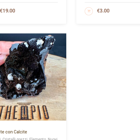
€
19.00
€
3.00
GIUNGI AL CARRELLO
AGGIUNGI AL CARRELLO
te con Calcite
li, Cristalli grezzi, Elemento, Nuovi