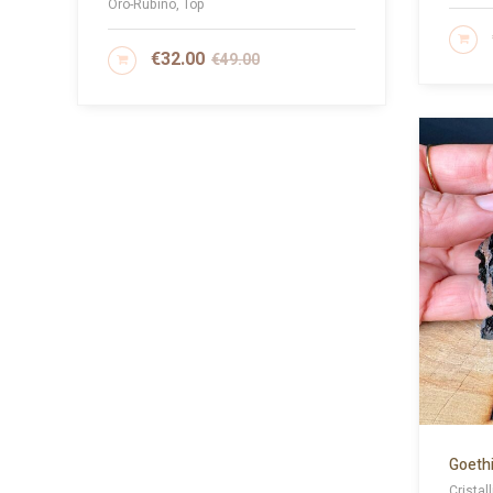
Oro-Rubino, Top
AG
€
32.00
€
49.00
AGGIUNGI AL CARRELLO
Goethi
Cristal