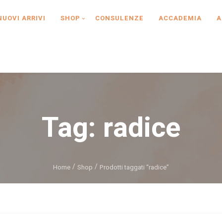
NUOVI ARRIVI
SHOP
CONSULENZE
ACCADEMIA
A
Tag:
radice
Home
Shop
Prodotti taggati “radice”