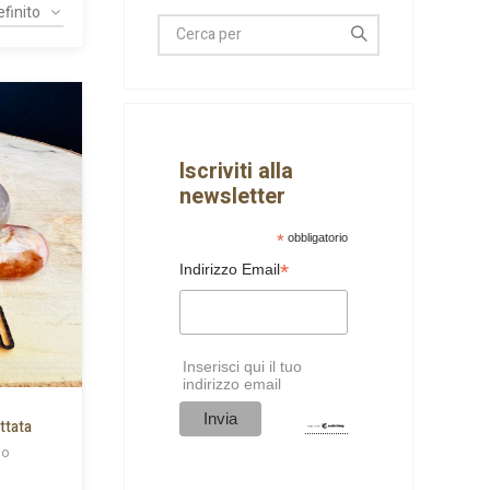
Iscriviti alla
newsletter
*
obbligatorio
*
Indirizzo Email
Inserisci qui il tuo
indirizzo email
ttata
io