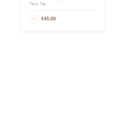
Terra, Top
€
45.00
AGGIUNGI AL CARRELLO