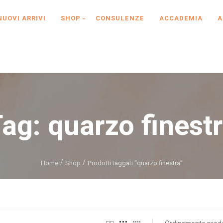
NUOVI ARRIVI
SHOP
CONSULENZE
ACCADEMIA
A
Tag:
quarzo finest
Home
Shop
Prodotti taggati “quarzo finestra”