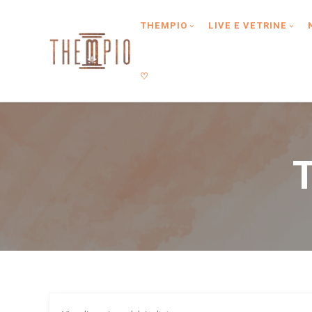
Type anything to search, then press enter or Search Button
THEMPIO
LIVE E VETRINE
♡