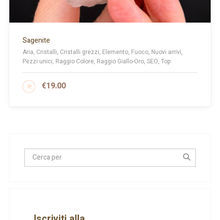
Sagenite
Aria, Cristalli, Cristalli grezzi, Elemento, Fuoco, Nuovi arrivi,
Pezzi unici, Raggio Colore, Raggio Giallo-Oro, SEO, Top
€
19.00
AGGIUNGI AL CARRELLO
Iscriviti alla