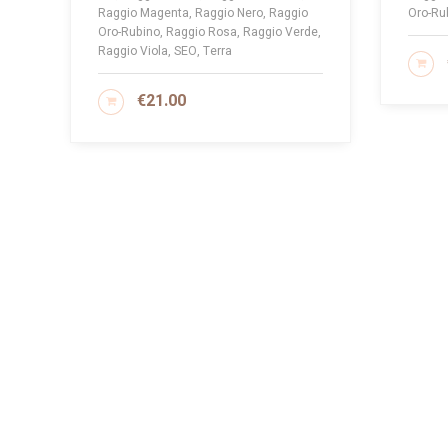
Raggio Magenta, Raggio Nero, Raggio
Oro-Ru
Oro-Rubino, Raggio Rosa, Raggio Verde,
Raggio Viola, SEO, Terra
AG
€
21.00
AGGIUNGI AL CARRELLO