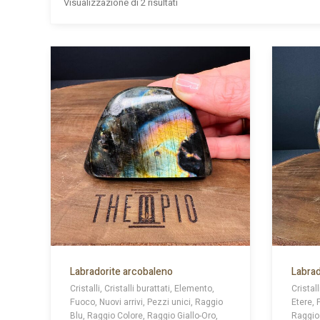
Visualizzazione di 2 risultati
Labradorite arcobaleno
Labrad
Cristalli, Cristalli burattati, Elemento,
Cristall
Fuoco, Nuovi arrivi, Pezzi unici, Raggio
Etere, 
Blu, Raggio Colore, Raggio Giallo-Oro,
Raggio