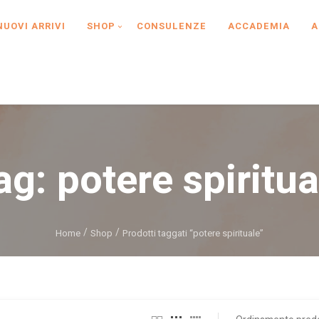
NUOVI ARRIVI
SHOP
CONSULENZE
ACCADEMIA
A
ag:
potere spiritua
Home
Shop
Prodotti taggati “potere spirituale”