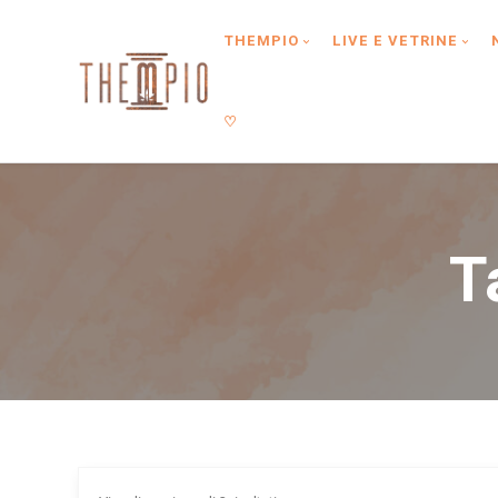
Type anything to search, then press enter or Search Button
THEMPIO
LIVE E VETRINE
♡
T