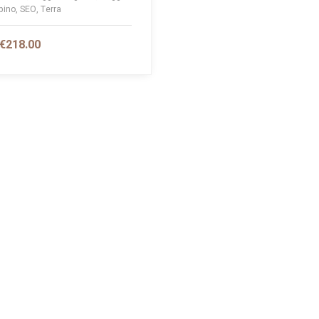
bino, SEO, Terra
€
218.00
GIUNGI AL CARRELLO