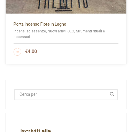
Porta Incenso Fiore in Legno
Incensi ed essenze, Nuovi arrivi, SEO, Strumenti rituali e
accessori
€
4.00
AGGIUNGI AL CARRELLO
Iscriviti alla