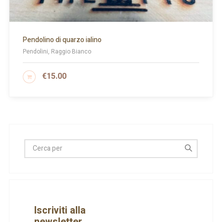
Pendolino di quarzo ialino
Pendolini, Raggio Bianco
€
15.00
AGGIUNGI AL CARRELLO
Iscriviti alla
newsletter