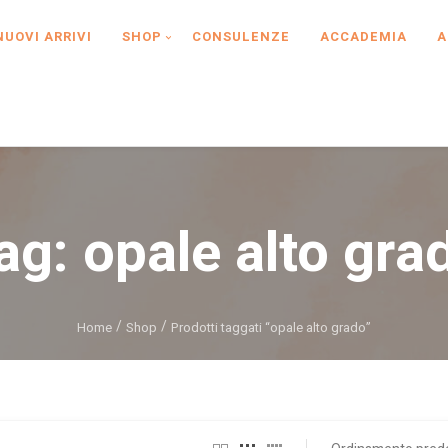
NUOVI ARRIVI
SHOP
CONSULENZE
ACCADEMIA
A
ag:
opale alto gra
Home
Shop
Prodotti taggati “opale alto grado”