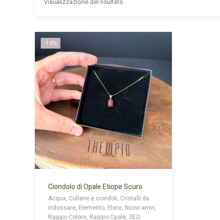
Visualizzazione del risultato
-14%
Ciondolo di Opale Etiope Scuro
Acqua, Collane e ciondoli, Cristalli da
indossare, Elemento, Etere, Nuovi arrivi,
Raggio Colore, Raggio Opale, SEO