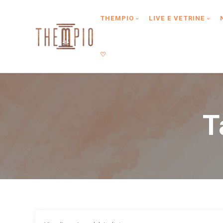
Type anything to search, then press enter or Search Button
THEMPIO
LIVE E VETRINE
♡
T