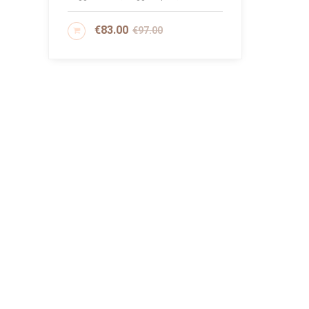
€
83.00
€
97.00
AGGIUNGI AL CARRELLO