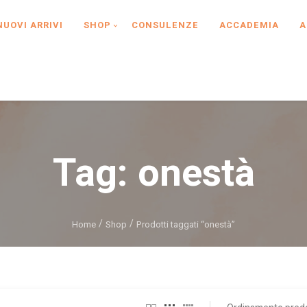
NUOVI ARRIVI
SHOP
CONSULENZE
ACCADEMIA
A
Tag:
onestà
Home
Shop
Prodotti taggati “onestà”