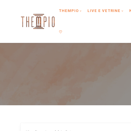
Type anything to search, then press enter or Search Button
THEMPIO
LIVE E VETRINE
♡