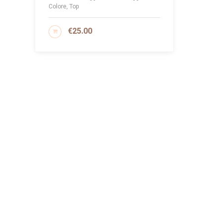
Colore, Top
€
25.00
AGGIUNGI AL CARRELLO