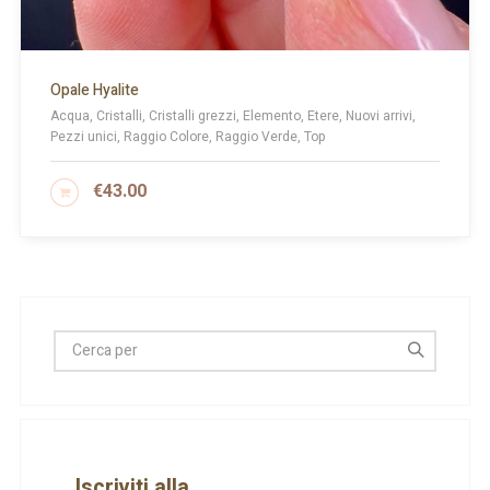
Opale Hyalite
Acqua, Cristalli, Cristalli grezzi, Elemento, Etere, Nuovi arrivi,
Pezzi unici, Raggio Colore, Raggio Verde, Top
€
43.00
AGGIUNGI AL CARRELLO
Iscriviti alla