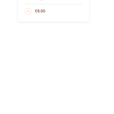
€
8.00
AGGIUNGI AL CARRELLO