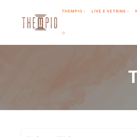
Type anything to search, then press enter or Search Button
THEMPIO
LIVE E VETRINE
♡