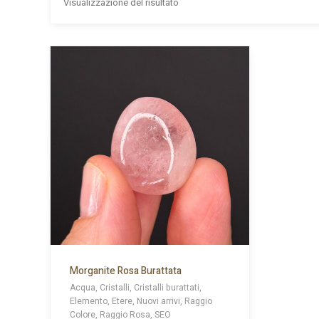
Visualizzazione del risultato
Morganite Rosa Burattata
Acqua, Cristalli, Cristalli burattati,
Elemento, Etere, Nuovi arrivi, Raggio
Colore, Raggio Rosa, SEO