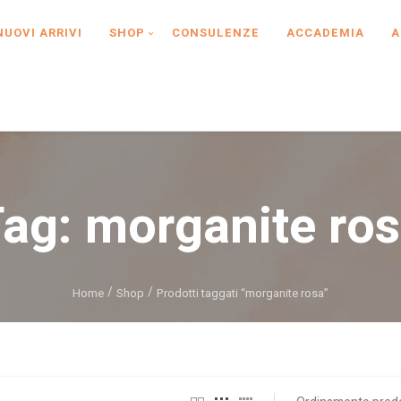
NUOVI ARRIVI
SHOP
CONSULENZE
ACCADEMIA
A
Tag:
morganite ro
Home
Shop
Prodotti taggati “morganite rosa”