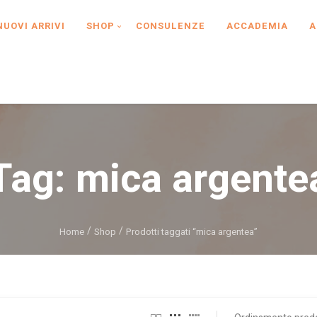
NUOVI ARRIVI
SHOP
CONSULENZE
ACCADEMIA
A
Tag:
mica argente
Home
Shop
Prodotti taggati “mica argentea”