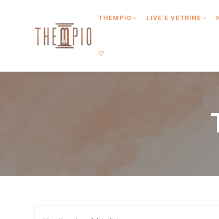
Type anything to search, then press enter or Search Button
THEMPIO
LIVE E VETRINE
♡