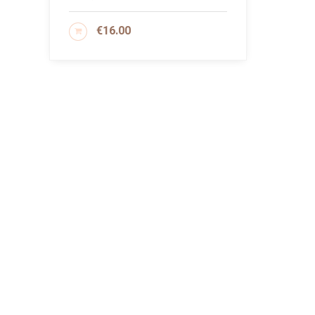
€
16.00
AGGIUNGI AL CARRELLO