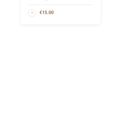
€
15.00
AGGIUNGI AL CARRELLO