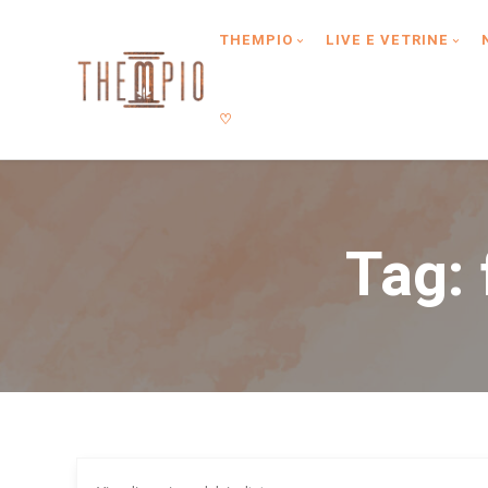
Type anything to search, then press enter or Search Button
THEMPIO
LIVE E VETRINE
♡
Tag: