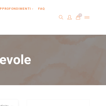
PPROFONDIMENTI
FAQ
0
evole