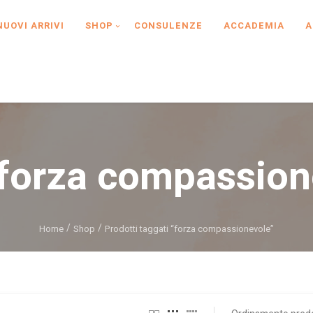
NUOVI ARRIVI
SHOP
CONSULENZE
ACCADEMIA
A
forza compassion
Home
Shop
Prodotti taggati “forza compassionevole”