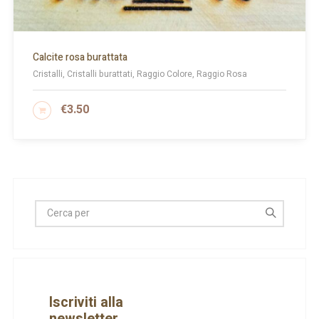
Calcite rosa burattata
Cristalli, Cristalli burattati, Raggio Colore, Raggio Rosa
€
3.50
AGGIUNGI AL CARRELLO
Iscriviti alla
newsletter