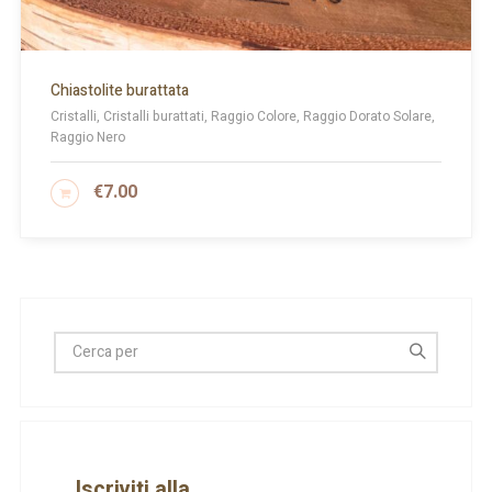
Chiastolite burattata
Cristalli, Cristalli burattati, Raggio Colore, Raggio Dorato Solare,
Raggio Nero
€
7.00
AGGIUNGI AL CARRELLO
Iscriviti alla