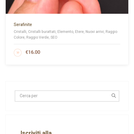
Serafinite
Cristalli, Cristalli burattati, Elemento, Etere, Nuovi arrivi, Raggio
Colore, Raggio Verde, SEO
€
16.00
AGGIUNGI AL CARRELLO
Iscriviti alla