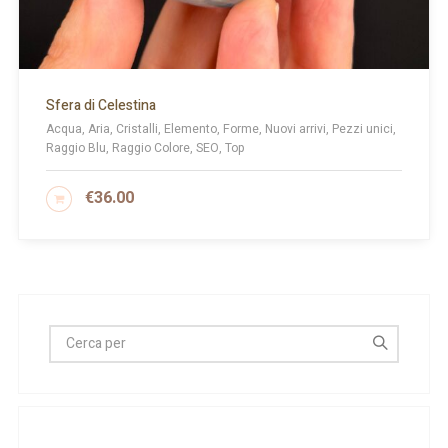
Sfera di Celestina
Acqua, Aria, Cristalli, Elemento, Forme, Nuovi arrivi, Pezzi unici,
Raggio Blu, Raggio Colore, SEO, Top
€
36.00
AGGIUNGI AL CARRELLO